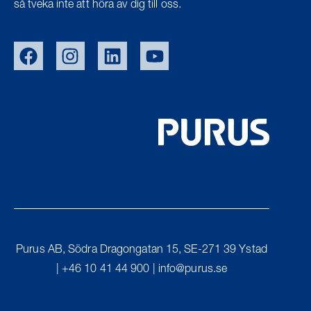
så tveka inte att höra av dig till oss.
EU/EXPORT
NOR
DEN
UK
Purus AB, Södra Dragongatan 15, SE-271 39 Ystad
FIN
| +46 10 41 44 900 |
info@purus.se
PURUS GROUP