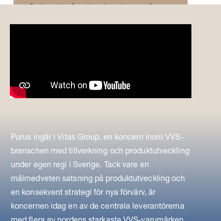
Se hur det såg ut i verksamheten på
Sjöbo bruk år 1973. En film av Kit
Colfach, på uppdrag av Bengt och Karin
Spånberg.
Purus ingår i Vitas Group, en koncern inom VVS-
branschen med tillverkning och produktutveckling
under egen regi i Sverige. Tack vare en
målmedveten satsning på produktutveckling och
en konsekvent strategi för nya förvärv, är
koncernen idag en av de centrala leverantörerna