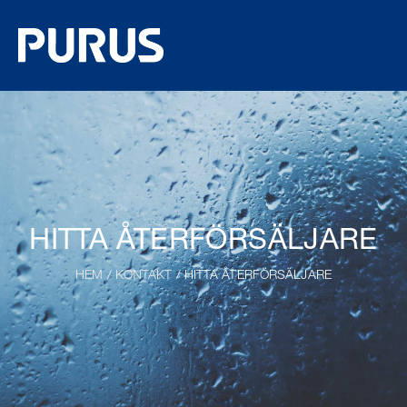
HITTA ÅTERFÖRSÄLJARE
HEM
/
KONTAKT
/ HITTA ÅTERFÖRSÄLJARE