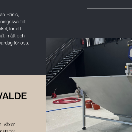
lan Basic,
ningskvalitet.
kel, för att
ål, mått och
 vardag för oss.
VALDE
, växer