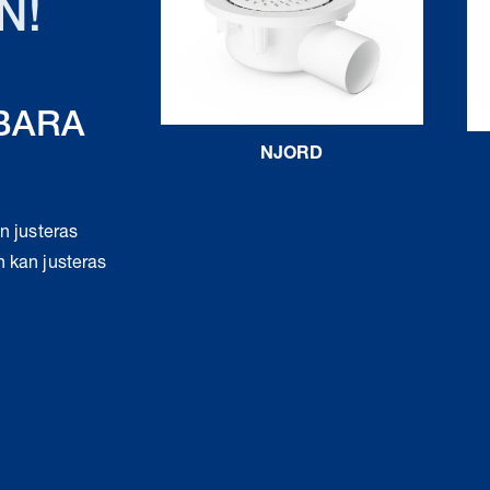
N!
BARA
NJORD
n justeras
h kan justeras