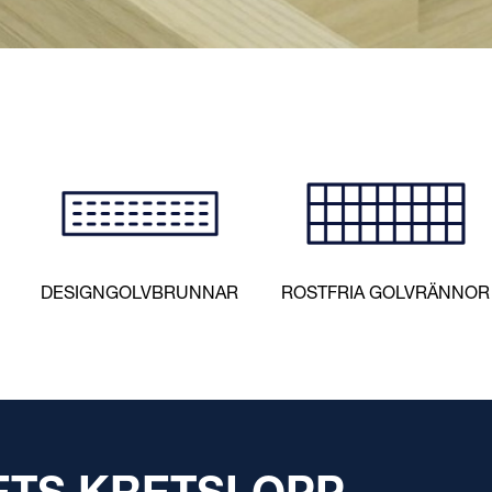
VÅR MEST
MÅNGSIDIG
DESIGNGOLVBRUNNAR
ROSTFRIA GOLVRÄNNOR
NTERINGSP
LÄS MER