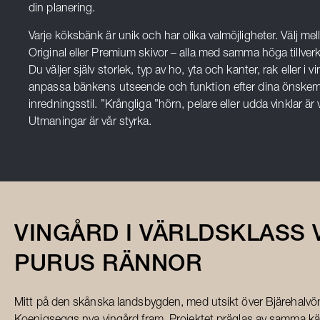
din planering.
Varje köksbänk är unik och har olika valmöjligheter. Välj mel
Original eller Premium skivor – alla med samma höga tillverk
Du väljer själv storlek, typ av ho, yta och kanter, rak eller i vin
anpassa bänkens utseende och funktion efter dina önskem
inredningsstil. ”Krångliga ”hörn, pelare eller udda vinklar är
Utmaningar är vår styrka.
VINGÅRD I VÄRLDSKLASS 
PURUS RÄNNOR
Mitt på den skånska landsbygden, med utsikt över Bjärehalvön