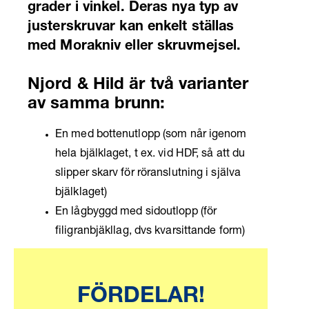
grader i vinkel. Deras
nya typ av
justerskruvar kan enkelt ställas
med Morakniv eller skruvmejsel.
Njord & Hild är två varianter
av samma brunn:
En med bottenutlopp (som når igenom
hela bjälklaget, t ex. vid HDF, så att du
slipper skarv för röranslutning i själva
bjälklaget)
En lågbyggd med sidoutlopp (för
filigranbjäkllag, dvs kvarsittande form)
FÖRDELAR!