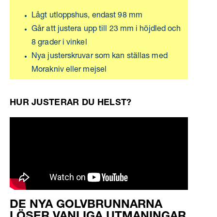
Lågt utloppshus, endast 98 mm
Går att justera upp till 23 mm i höjdled och
8 grader i vinkel
Nya justerskruvar som kan ställas med
Morakniv eller mejsel
HUR JUSTERAR DU HELST?
DE NYA GOLVBRUNNARNA