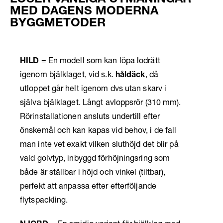
LÖSER VANLIGA UTMANINGAR
MED DAGENS MODERNA
BYGGMETODER
HILD
= En modell som kan löpa lodrätt
igenom bjälklaget, vid s.k.
håldäck
, då
utloppet går helt igenom dvs utan skarv i
själva bjälklaget. Långt avloppsrör (310 mm).
Rörinstallationen ansluts undertill efter
önskemål och kan kapas vid behov, i de fall
man inte vet exakt vilken sluthöjd det blir på
vald golvtyp, inbyggd förhöjningsring som
både är ställbar i höjd och vinkel (tiltbar),
perfekt att anpassa efter efterföljande
flytspackling.