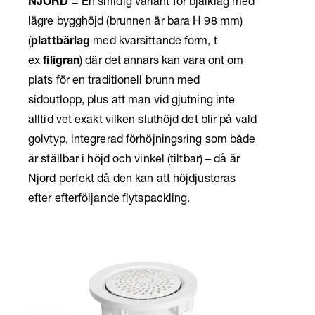
NJORD
= En smidig variant för bjälklag med
lägre bygghöjd (brunnen är bara H 98 mm)
(
plattbärlag
med kvarsittande form, t
ex
filigran
) där det annars kan vara ont om
plats för en traditionell brunn med
sidoutlopp, plus att man vid gjutning inte
alltid vet exakt vilken sluthöjd det blir på vald
golvtyp, integrerad förhöjningsring som både
är ställbar i höjd och vinkel (tiltbar) – då är
Njord perfekt då den kan att höjdjusteras
efter efterföljande flytspackling.