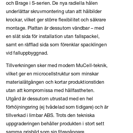
och Brage i S-serien. De nya radiella hålen
underlättar skruvmontering utan att hålbilder
krockar, vilket ger större flexibilitet och säkrare
montage. Plattan är dessutom vändbar – med
en slät sida för installation utan fallspackel,
samt en räfflad sida som förenklar spacklingen
vid falluppbyggnad.
Tillverkningen sker med modern MuCell-teknik,
vilket ger en microcellstruktur som minskar
materialåtgången och kortar produktionstiden
utan att kompromissa med hållfastheten.
Utgård är dessutom utrustad med en hel
förhöjningsring (ej tvådelad som tidigare) och är
tillverkad i limbar ABS. Trots den tekniska
uppgraderingen behåller produkten i stort sett
samma prisbild som sin föregångare,