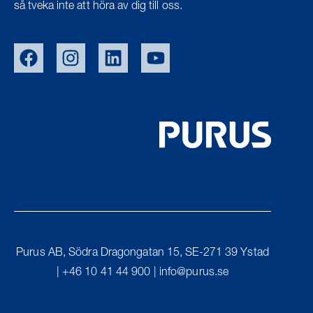
så tveka inte att höra av dig till oss.
EU/EXPORT
NOR
DEN
UK
Purus AB, Södra Dragongatan 15, SE-271 39 Ystad
FIN
| +46 10 41 44 900 |
info@purus.se
PURUS GROUP