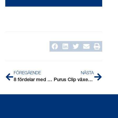
FÖREGÅENDE
NÄSTA
8 fördelar med nya klinkerramen Purus Square 148 Tile Insert
Purus Clip växer – nu även för Ø18/22 mm rör