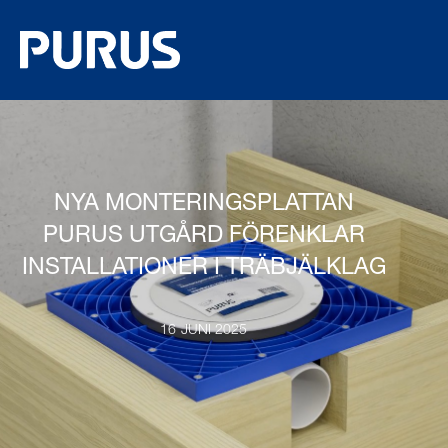
NYA MONTERINGSPLATTAN
PURUS UTGÅRD FÖRENKLAR
INSTALLATIONER I TRÄBJÄLKLAG
16 JUNI 2025