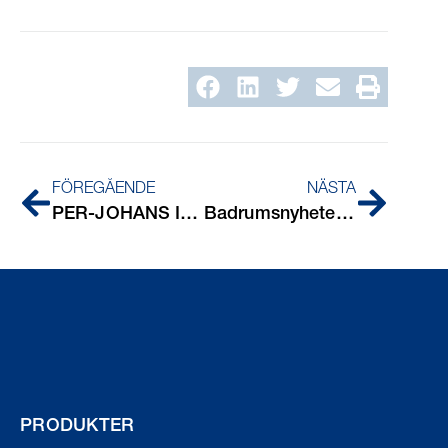
FÖREGÅENDE
NÄSTA
PER-JOHANS IMPONERANDE UTVECKLINGSRESA INOM PURUS
Badrumsnyheter från Cersaie 2024
PRODUKTER