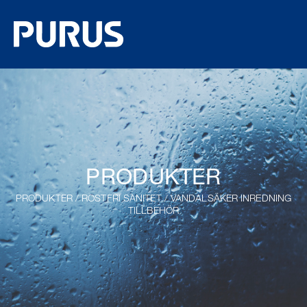
PRODUKTER
PRODUKTER
/
ROSTFRI SANITET
/
VANDALSÄKER INREDNING
TILLBEHÖR