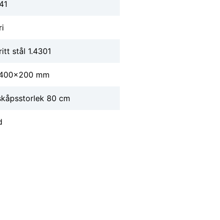
41
ri
itt stål 1.4301
400x200 mm
skåpsstorlek 80 cm
d