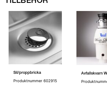
TILLBEHÖR
Sil/proppbricka
Avfallskvarn 
Produktnummer 602915
Produktnumm