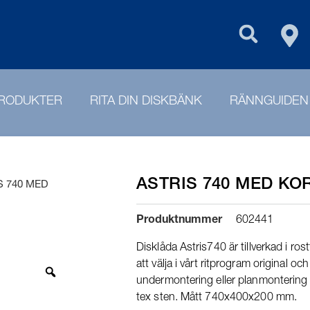
FIN
PURUS GROU
RODUKTER
RITA DIN DISKBÄNK
RÄNNGUIDEN
ASTRIS 740 MED KO
S 740 MED
Produktnummer
602441
Disklåda Astris740 är tillverkad i rost
att välja i vårt ritprogram original oc
undermontering eller planmontering 
tex sten. Mått 740x400x200 mm.