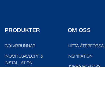
PRODUKTER
OM OSS
GOLVBRUNNAR
HITTA ÅTERFÖRSÄ
INOMHUSAVLOPP &
INSPIRATION
INSTALLATION
JOBBA HOS OSS
DESIGNBRUNNAR
KONTAKT
ROSTFRIA DISKBÄNKAR
MILJÖ & KVALITET
ROSTFRIA RÄNNOR
OM OSS
ROSTFRI INREDNING