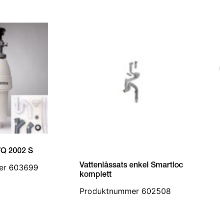
WQ 2002 S
Vattenlåssats enkel Smartloc
er 603699
komplett
Produktnummer 602508