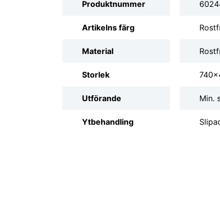
Produktnummer
6024
Artikelns färg
Rostf
Material
Rostfr
Storlek
740x
Utförande
Min. 
Ytbehandling
Slipa