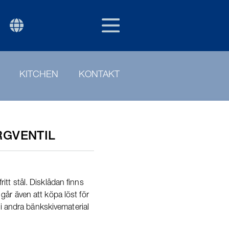
SWE
P
KITCHEN
KONTAKT
RGVENTIL
fritt stål. Disklådan finns
h går även att köpa löst för
i andra bänkskivematerial