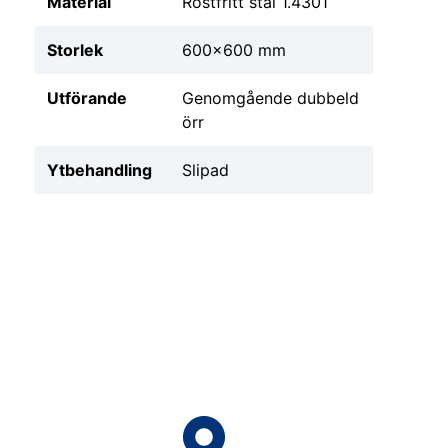
Material
Rostfritt stål 1.4301
Storlek
600x600 mm
Utförande
Genomgående dubbeld
örr
Ytbehandling
Slipad