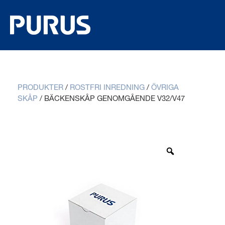
PRODUKTER
/
ROSTFRI INREDNING
/
ÖVRIGA
SKÅP
/
BÄCKENSKÅP GENOMGÅENDE V32/V47