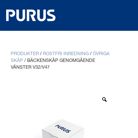
PRODUKTER
/
ROSTFRI INREDNING
/
ÖVRIGA
SKÅP
/
BÄCKENSKÅP GENOMGÅENDE
VÄNSTER V32/V47