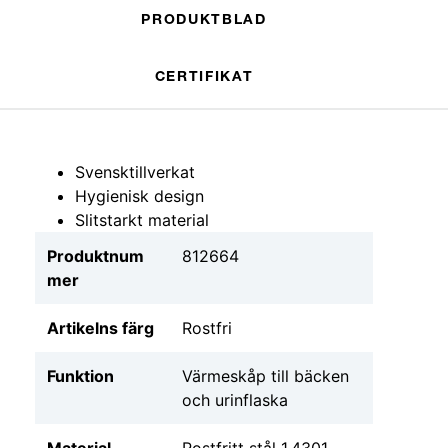
PRODUKTBLAD
CERTIFIKAT
Svensktillverkat
Hygienisk design
Slitstarkt material
Produktnum
812664
mer
Artikelns färg
Rostfri
Funktion
Värmeskåp till bäcken
och urinflaska
Material
Rostfritt stål 1.4301