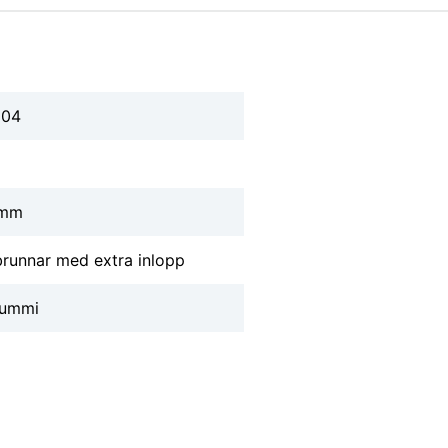
104
 mm
runnar med extra inlopp
Gummi