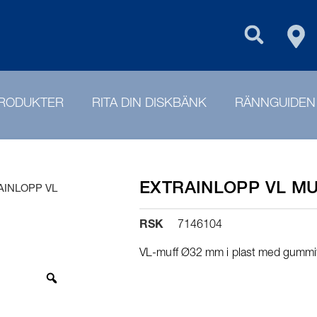
FIN
PURUS GROU
RODUKTER
RITA DIN DISKBÄNK
RÄNNGUIDEN
EXTRAINLOPP VL MU
AINLOPP VL
RSK
7146104
VL-muff Ø32 mm i plast med gummit