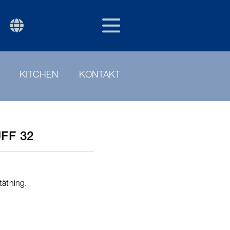
SWE
P
KITCHEN
KONTAKT
FF 32
ätning.