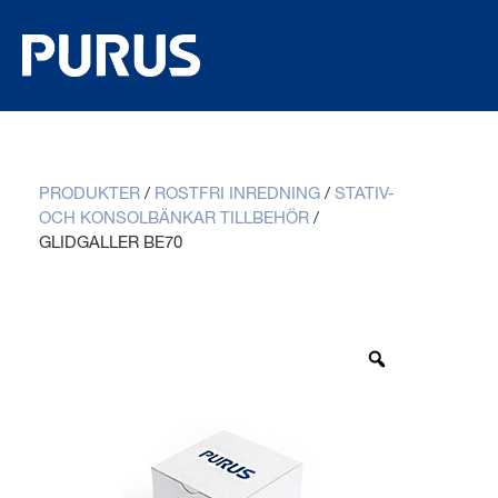
PRODUKTER
/
ROSTFRI INREDNING
/
STATIV-
OCH KONSOLBÄNKAR TILLBEHÖR
/
GLIDGALLER BE70