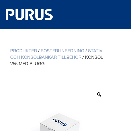
PRODUKTER
/
ROSTFRI INREDNING
/
STATIV-
OCH KONSOLBÄNKAR TILLBEHÖR
/
KONSOL
V55 MED PLUGG