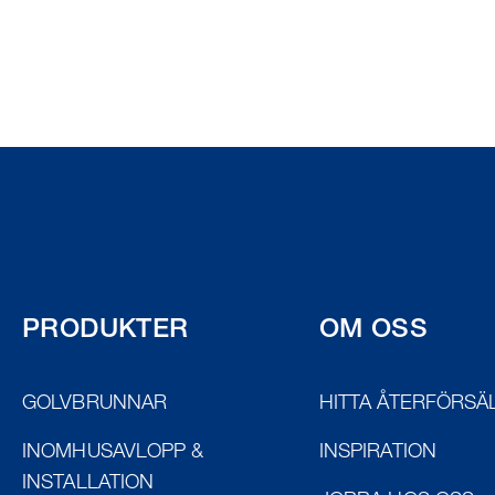
PRODUKTER
OM OSS
GOLVBRUNNAR
HITTA ÅTERFÖRSÄ
INOMHUSAVLOPP &
INSPIRATION
INSTALLATION