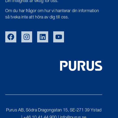
Din integritet är viktig för oss.
Om du har frågor om hur vi hanterar din information
så tveka inte att höra av dig till oss.
EU/EXPORT
NOR
DEN
UK
Purus AB, Södra Dragongatan 15, SE-271 39 Ystad
FIN