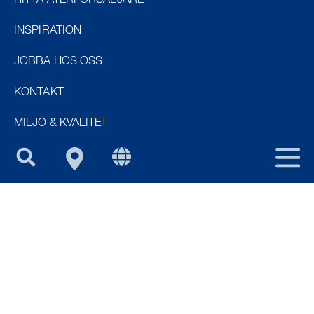
HITTA ÅTERFÖRSÄLJARE
NOR
INSPIRATION
DEN
JOBBA HOS OSS
UK
KONTAKT
FIN
PURUS GROUP
MILJÖ & KVALITET
SWE
OM OSS
INFORMATION
COOKIE INFORMATION
FAQ