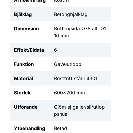
Bjälklag
Betongbjälklag
Dimension
Botten/sida Ø75 alt. Ø1
10 mm
Effekt/Eldata
6 l
Funktion
Gavelutlopp
Material
Rostfritt stål 1.4301
Storlek
600x200 mm
Utförande
Glöm ej galler/sil/utlop
pshus
Ytbehandling
Betad