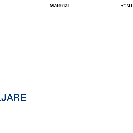
Material
Rostfr
LJARE