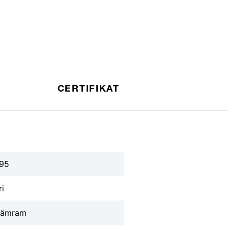
CERTIFIKAT
95
ri
klämram