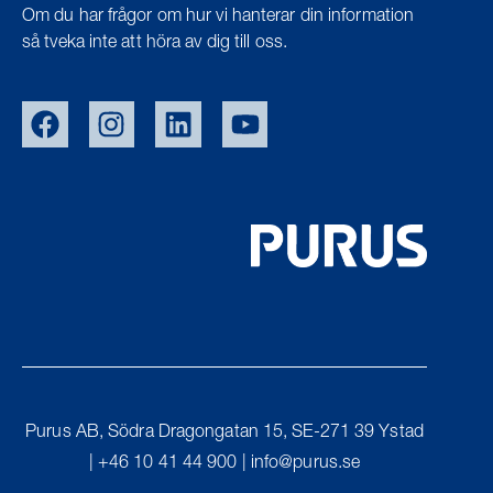
Om du har frågor om hur vi hanterar din information
så tveka inte att höra av dig till oss.
EU/EXPORT
NOR
DEN
UK
Purus AB, Södra Dragongatan 15, SE-271 39 Ystad
FIN
| +46 10 41 44 900 |
info@purus.se