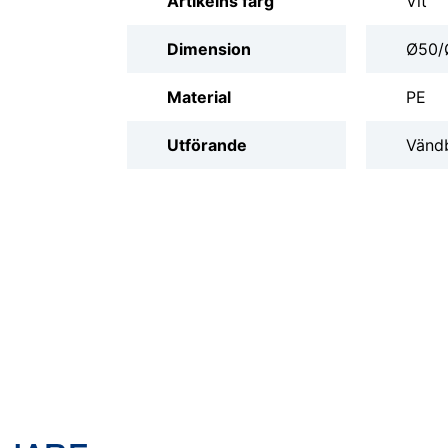
Artikelns färg
Vit
Dimension
Ø50/
Material
PE
Utförande
Vänd