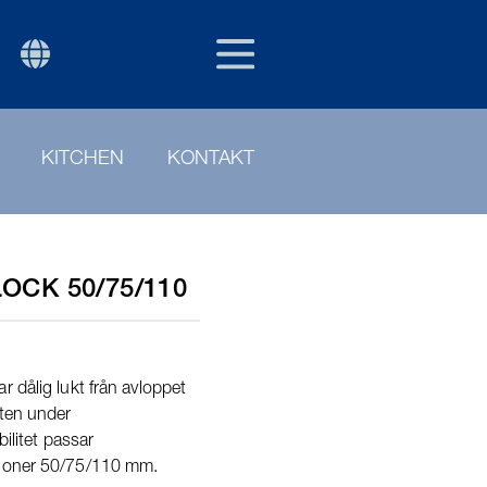
SWE
P
KITCHEN
KONTAKT
CK 50/75/110
 dålig lukt från avloppet
eten under
bilitet passar
sioner 50/75/110 mm.