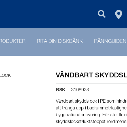
FIN
PURUS GROU
RODUKTER
RITA DIN DISKBÄNK
RÄNNGUIDEN
VÄNDBART SKYDDSLO
LOCK
RSK
3108928
Vändbart skyddslock i PE som hindrar
att tränga upp i badrummet/fastigh
byggnation/renovering. För stor flexi
skyddslocket/luktstoppet rördimen