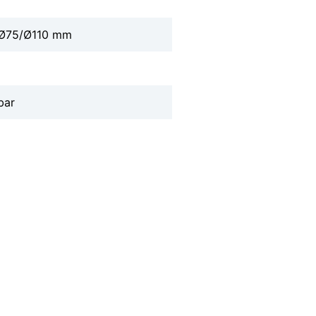
Ø75/Ø110 mm
bar