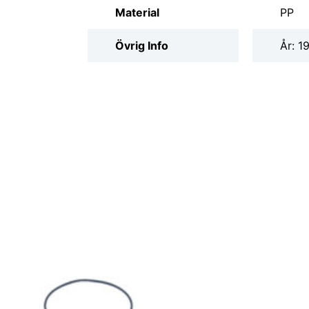
Material
PP
Övrig Info
År: 1