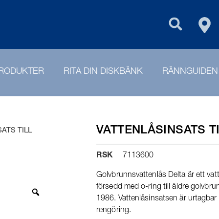
FIN
PURUS GROU
RODUKTER
RITA DIN DISKBÄNK
RÄNNGUIDEN
VATTENLÅSINSATS T
ATS TILL
RSK
7113600
Golvbrunnsvattenlås Delta är ett vatt
försedd med o-ring till äldre golvbru
1986. Vattenlåsinsatsen är urtagbar
rengöring.