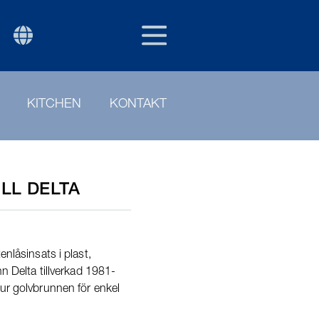
SWE
P
KITCHEN
KONTAKT
ILL DELTA
enlåsinsats i plast,
nn Delta tillverkad 1981-
 ur golvbrunnen för enkel