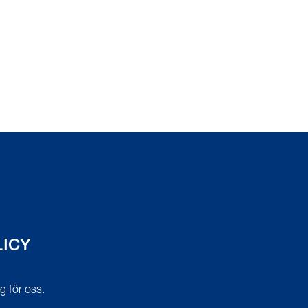
LICY
tig för oss.