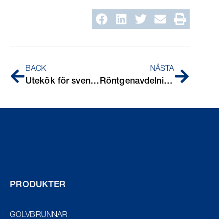
BACK
NÄSTA
Utekök för svensk sommar
Röntgenavdelning länssjukhuset i Jönköping
PRODUKTER
GOLVBRUNNAR