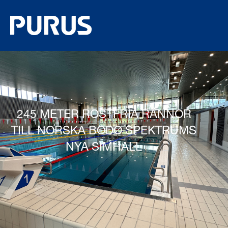
245 METER ROSTFRIA RÄNNOR
TILL NORSKA BODØ SPEKTRUMS
NYA SIMHALL