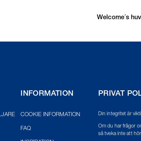
Welcome´s huv
INFORMATION
PRIVAT PO
Din integritet är vik
LJARE
COOKIE INFORMATION
Om du har frågor om
FAQ
så tveka inte att höra