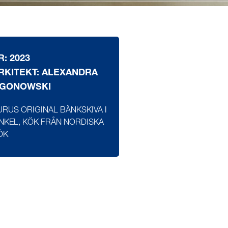
R: 2023
RKITEKT: ALEXANDRA
GONOWSKI
URUS ORIGINAL BÄNKSKIVA I
INKEL, KÖK FRÅN NORDISKA
ÖK