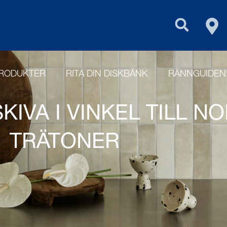
FIN
PURUS GROU
RODUKTER
RITA DIN DISKBÄNK
RÄNNGUIDEN
KIVA I VINKEL TILL N
TRÄTONER