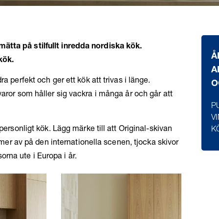
ätta på stilfullt inredda nordiska kök.
Å
kök.
A
a perfekt och ger ett kök att trivas i länge.
O
varor som håller sig vackra i många år och går att
P
V
personligt kök. Lägg märke till att Original-skivan
K
h mer av på den internationella scenen, tjocka skivor
rna ute i Europa i år.