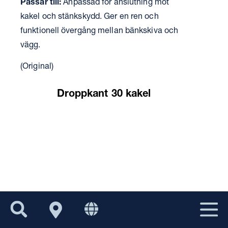
Passar till:
Anpassad för anslutning mot
kakel och stänkskydd. Ger en ren och
funktionell övergång mellan bänkskiva och
vägg.
(Original)
EU/EXPORT
Droppkant 30 kakel
NOR
DEN
UK
FIN
PURUS GROUP
SWE