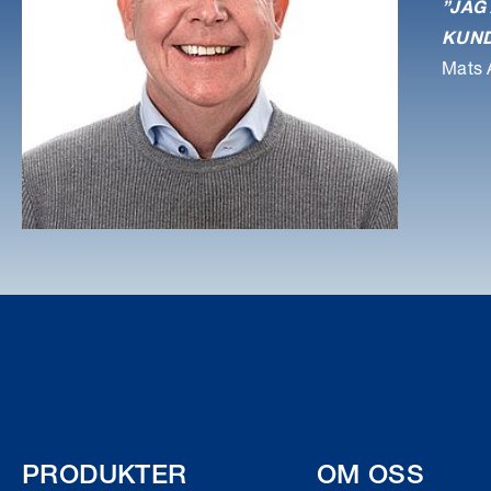
”JAG
KUND
Mats A
PRODUKTER
OM OSS