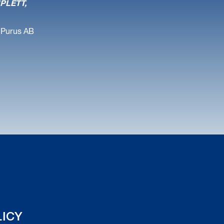
PLETT,
, Purus AB
LICY