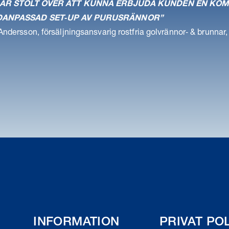
 ÄR STOLT ÖVER ATT KUNNA ERBJUDA KUNDEN EN KOM
ANPASSAD SET‐UP AV PURUSRÄNNOR”
ndersson, försäljningsansvarig rostfria golvrännor‐ & brunnar
INFORMATION
PRIVAT PO