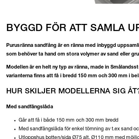
BYGGD FÖR ATT SAMLA U
Purusränna sandfång är en ränna med inbyggd uppsamling 
som b
ehöver ta hand om stora volymer av sand eller gru
Modellen är en helt ny typ av ränna, made in Smålandsstenar 
varianterna finns att få i bredd 150 mm och 300 mm i bel
HUR SKILJER MODELLERNA SIG ÅT
Med sandfångslåda
Går att få i både 150 mm och 300 mm bredd
Med sandfångslåda för enkel tömning av t.ex sand oc
Utloppshus botten/sida Ø75 alt. Ø110 mm med möjlighet 