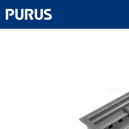
P
PURUSRÄN
HEM
/ P