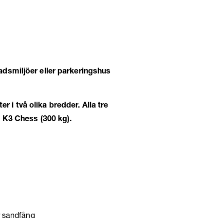
adsmiljöer eller parkeringshus
er i två olika bredder. Alla tre
l K3 Chess (300 kg).
er sandfång