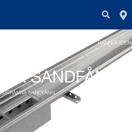
FIN
PURUS GROU
RODUKTER
RITA DIN DISKBÄNK
RÄNNGUIDEN
NA SANDFÅNG
URUSRÄNNA SANDFÅNG