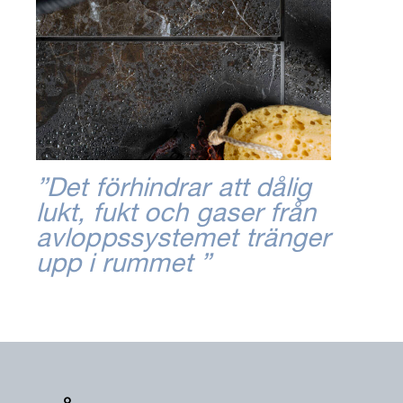
”Det förhindrar att dålig
lukt, fukt och gaser från
avloppssystemet tränger
upp i rummet ”