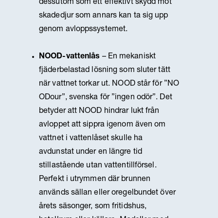
dessutom som ett effektivt skydd mot
skadedjur som annars kan ta sig upp
genom avloppssystemet.
NOOD-vattenlås
– En mekaniskt
fjäderbelastad lösning som sluter tätt
när vattnet torkar ut. NOOD står för ”NO
ODour”, svenska för ”ingen odör”. Det
betyder att NOOD hindrar lukt från
avloppet att sippra igenom även om
vattnet i vattenlåset skulle ha
avdunstat under en längre tid
stillastående utan vattentillförsel.
Perfekt i utrymmen där brunnen
används sällan eller oregelbundet över
årets säsonger, som fritidshus,