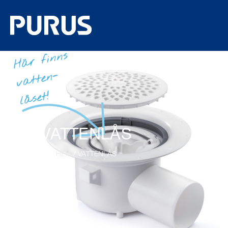
VATTENLÅS
HEM
/ VATTENLÅS