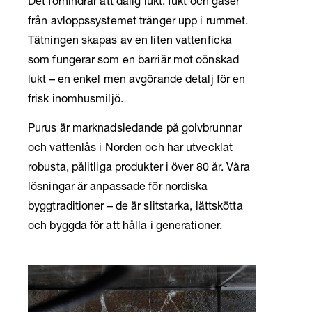
Det förhindrar att dålig lukt, fukt och gaser
från avloppssystemet tränger upp i rummet.
Tätningen skapas av en liten vattenficka
som fungerar som en barriär mot oönskad
lukt – en enkel men avgörande detalj för en
frisk inomhusmiljö.
Purus är marknadsledande på golvbrunnar
och vattenlås i Norden och har utvecklat
robusta, pålitliga produkter i över 80 år. Våra
lösningar är anpassade för nordiska
byggtraditioner – de är slitstarka, lättskötta
och byggda för att hålla i generationer.