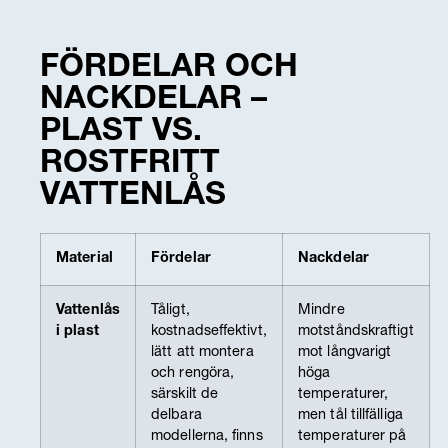
FÖRDELAR OCH
NACKDELAR –
PLAST VS.
ROSTFRITT
VATTENLÅS
Material
Fördelar
Nackdelar
Vattenlås
Tåligt,
Mindre
i plast
kostnadseffektivt,
motståndskraftigt
lätt att montera
mot långvarigt
och rengöra,
höga
särskilt de
temperaturer,
delbara
men tål tillfälliga
modellerna, finns
temperaturer på