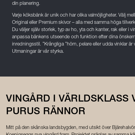
din planering.
Varje köksbänk är unik och har olika valmöjligheter. Välj mel
Original eller Premium skivor – alla med samma höga tillverk
Du väljer själv storlek, typ av ho, yta och kanter, rak eller i vin
anpassa bänkens utseende och funktion efter dina önskem
inredningsstil. ”Krångliga ”hörn, pelare eller udda vinklar är
Utmaningar är vår styrka.
VINGÅRD I VÄRLDSKLASS 
PURUS RÄNNOR
Mitt på den skånska landsbygden, med utsikt över Bjärehalvön