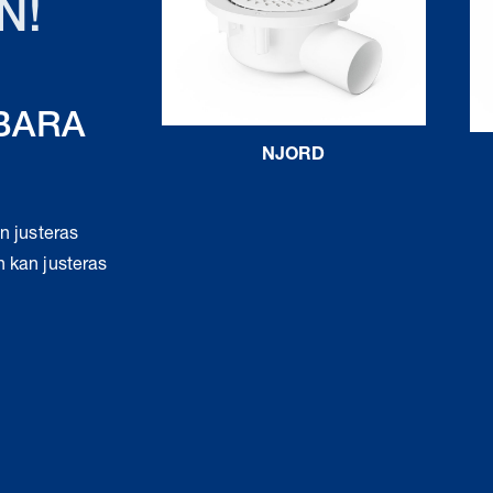
N!
BARA
NJORD
n justeras
h kan justeras