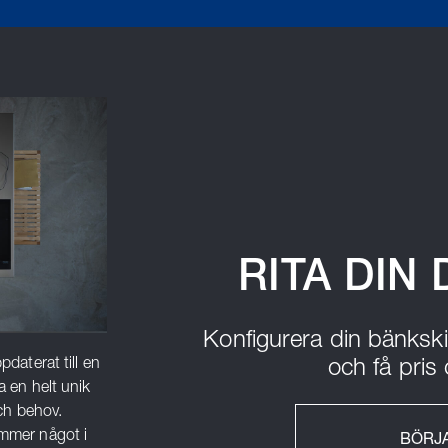
RITA DIN
Konfigurera din bänkskiva 
pdaterat till en
och få pri
a en helt unik
och behov.
ömmer något i
BÖRJA