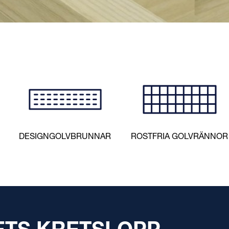
VÅR MEST
MÅNGSIDIG
DESIGNGOLVBRUNNAR
ROSTFRIA GOLVRÄNNOR
NTERINGSP
LÄS MER