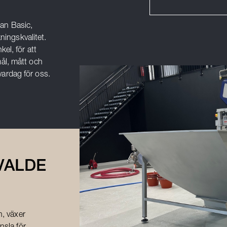
lan Basic,
ningskvalitet.
kel, för att
ål, mått och
 vardag för oss.
VALDE
, växer